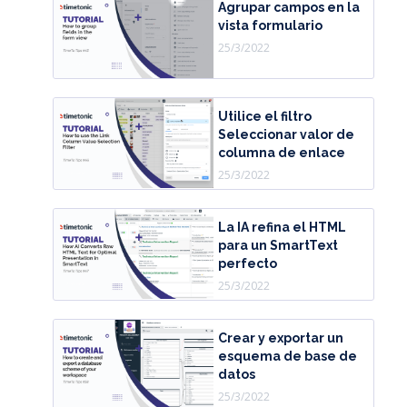
Agrupar campos en la
vista formulario
25/3/2022
Utilice el filtro
Seleccionar valor de
columna de enlace
25/3/2022
La IA refina el HTML
para un SmartText
perfecto
25/3/2022
Crear y exportar un
esquema de base de
datos
25/3/2022