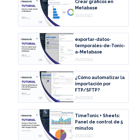
Crear gráficos en
Metabase
25/3/2022
exportar-datos-
temporales-de-Tonic-
a-Metabase
25/3/2022
¿Cómo automatizar la
importación por
FTP/SFTP?
25/3/2022
TimeTonic + Sheets:
Panel de control de 5
minutos
25/3/2022