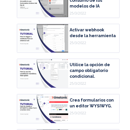
consumo de los
modelos de IA
25/3/2022
Activar webhook
desde la herramienta
25/3/2022
Utilice la opción de
campo obligatorio
condicional.
25/3/2022
Crea formularios con
un editor WYSIWYG.
25/3/2022