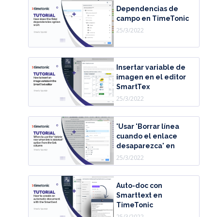
Dependencias de
campo en TimeTonic
25/3/2022
Insertar variable de
imagen en el editor
SmartTex
25/3/2022
'Usar 'Borrar línea
cuando el enlace
desaparezca' en
25/3/2022
Auto-doc con
Smarttext en
TimeTonic
25/3/2022