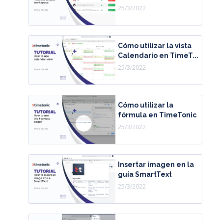
25/3/2022
Cómo utilizar la vista
Calendario en TimeT...
25/3/2022
Cómo utilizar la
fórmula en TimeTonic
25/3/2022
Insertar imagen en la
guía SmartText
25/3/2022