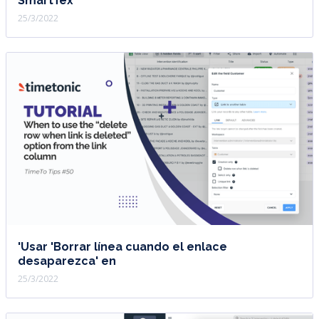
SmartTex
25/3/2022
'Usar 'Borrar línea cuando el enlace
desaparezca' en
25/3/2022