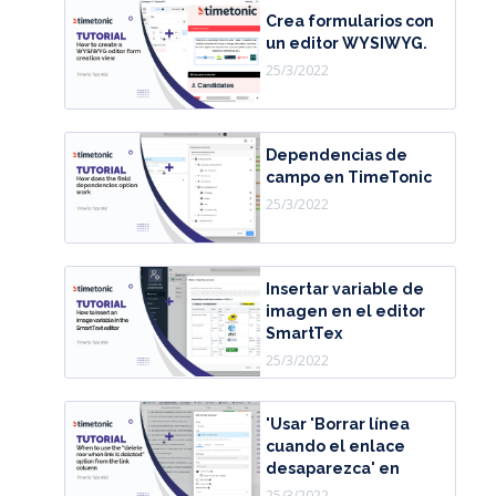
Crea formularios con
un editor WYSIWYG.
25/3/2022
Dependencias de
campo en TimeTonic
25/3/2022
Insertar variable de
imagen en el editor
SmartTex
25/3/2022
'Usar 'Borrar línea
cuando el enlace
desaparezca' en
25/3/2022