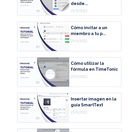
desde...
25/3/2022
Cómo invitar a un
miembro a tu p...
25/3/2022
Cómo utilizar la
fórmula en TimeTonic
25/3/2022
Insertar imagen en la
guía SmartText
25/3/2022