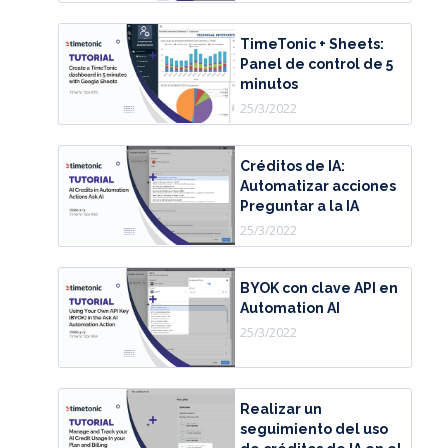
TimeTonic + Sheets:
Panel de control de 5
minutos
25/3/2022
Créditos de IA:
Automatizar acciones
Preguntar a la IA
25/3/2022
BYOK con clave API en
Automation AI
25/3/2022
Realizar un
seguimiento del uso