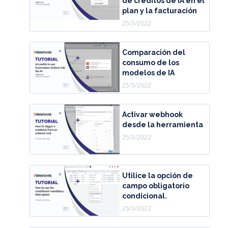
de créditos de IA en el
plan y la facturación
25/3/2022
Comparación del
consumo de los
modelos de IA
25/3/2022
Activar webhook
desde la herramienta
25/3/2022
Utilice la opción de
campo obligatorio
condicional.
25/3/2022