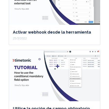
Activar webhook desde la herramienta
25/3/2022
Utilice la opción de campo obligatorio