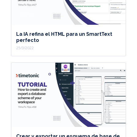
La IA refina el HTML para un SmartText
perfecto
25/3/2022
Crear y exportar un esquema de base de